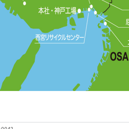
-0042