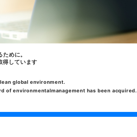
るために。
を取得しています
 clean global environment.
dard of environmentalmanagement has been acquired.