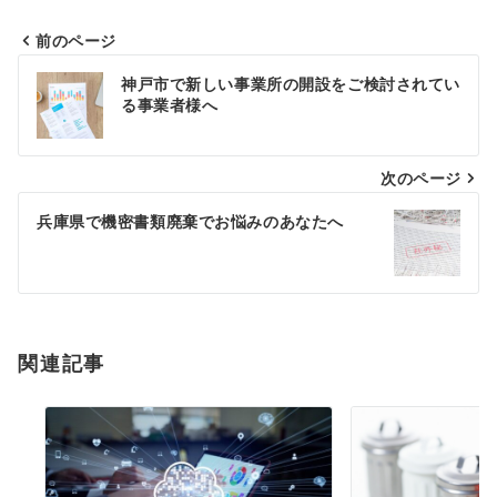
前のページ
投
神戸市で新しい事業所の開設をご検討されてい
稿
る事業者様へ
ナ
次のページ
ビ
ゲ
兵庫県で機密書類廃棄でお悩みのあなたへ
ー
シ
ョ
関連記事
ン